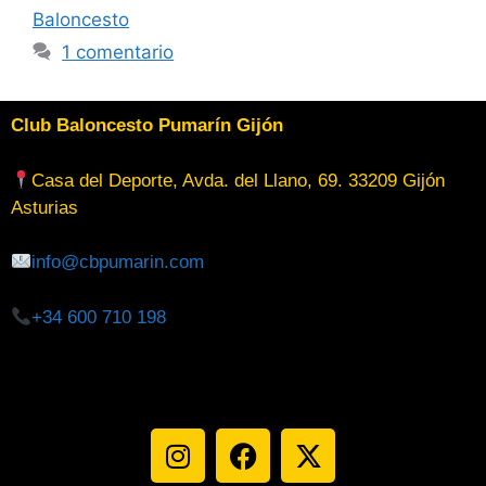
Baloncesto
1 comentario
Club Baloncesto Pumarín Gijón
Casa del Deporte, Avda. del Llano, 69. 33209 Gijón
Asturias
info@cbpumarin.com
+34 600 710 198