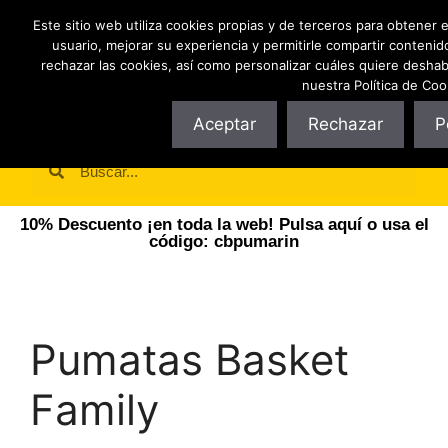
Este sitio web utiliza cookies propias y de terceros para obtener 
usuario, mejorar su experiencia y permitirle compartir conteni
rechazar las cookies, así como personalizar cuáles quiere deshab
nuestra Política de Coo
Aceptar
Rechazar
P
10% Descuento ¡en toda la web! Pulsa aquí o usa el
código: cbpumarin
Pumatas Basket
Family