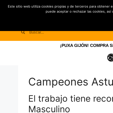
Este sitio web utiliza cookies propias y de terceros para obtener 
Inicio
puede aceptar o rechazar las cookies, así 
¡PUXA GIJÓN! COMPRA SI
Campeones Astu
El trabajo tiene re
Masculino