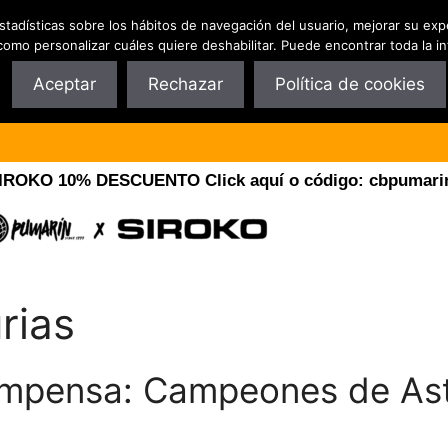
estadísticas sobre los hábitos de navegación del usuario, mejorar su exp
Club
Tecnificación y Campus
Patrocin
como personalizar cuáles quiere deshabilitar. Puede encontrar toda la i
Aceptar
Rechazar
Política de cookies
ROKO 10% DESCUENTO Click aquí o código: cbpumari
rias
compensa: Campeones de As