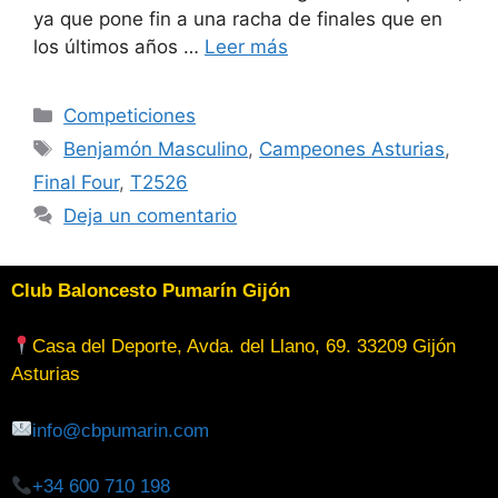
ya que pone fin a una racha de finales que en
los últimos años …
Leer más
Competiciones
Benjamón Masculino
,
Campeones Asturias
,
Final Four
,
T2526
Deja un comentario
Club Baloncesto Pumarín Gijón
Casa del Deporte, Avda. del Llano, 69. 33209 Gijón
Asturias
info@cbpumarin.com
+34 600 710 198