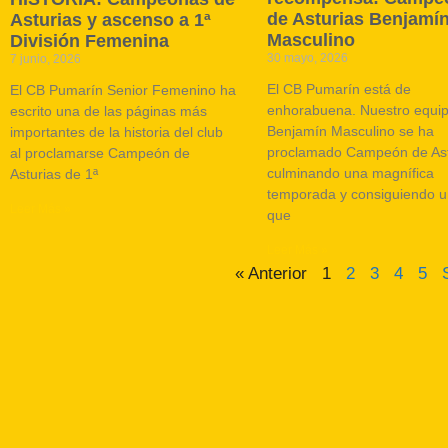
de Asturias Benjamí
Asturias y ascenso a 1ª
Masculino
División Femenina
30 mayo, 2026
7 junio, 2026
El CB Pumarín está de
El CB Pumarín Senior Femenino ha
enhorabuena. Nuestro equi
escrito una de las páginas más
Benjamín Masculino se ha
importantes de la historia del club
proclamado Campeón de Ast
al proclamarse Campeón de
culminando una magnífica
Asturias de 1ª
temporada y consiguiendo un
Leer Más »
que
Leer Más »
« Anterior
1
2
3
4
5