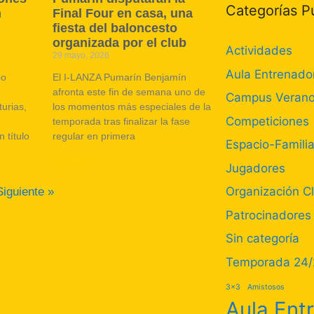
Categorías P
n
Final Four en casa, una
fiesta del baloncesto
organizada por el club
Actividades
29 mayo, 2026
Aula Entrenado
po
El I-LANZA Pumarín Benjamín
afronta este fin de semana uno de
Campus Veran
urias,
los momentos más especiales de la
Competiciones
temporada tras finalizar la fase
 título
regular en primera
Espacio-Famili
Leer Más »
Jugadores
Organización C
Siguiente »
Patrocinadores
Sin categoría
Temporada 24/
3x3
Amistosos
Aula Ent