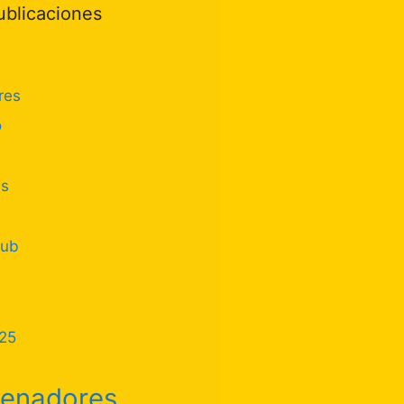
ublicaciones
res
o
as
lub
25
renadores