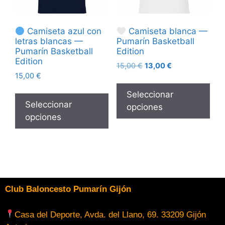
Camiseta azul con
Camiseta blanca —
letras blancas —
Pumarín Basketball
Pumarín Basketball
Edition
Edition
15,00
€
13,00
€
15,00
€
Seleccionar
Seleccionar
opciones
opciones
Club Baloncesto Pumarín Gijón
Casa del Deporte, Avda. del Llano, 69. 33209 Gijón