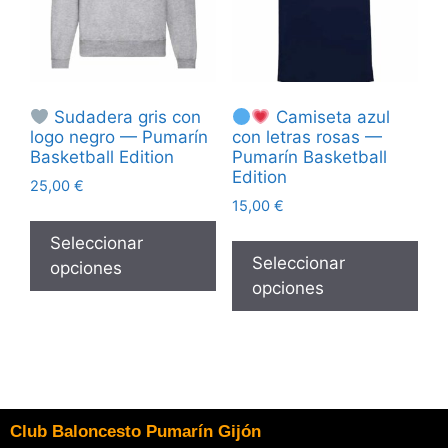
Sudadera gris con
Camiseta azul
logo negro — Pumarín
con letras rosas —
Basketball Edition
Pumarín Basketball
Edition
25,00
€
15,00
€
Seleccionar
Seleccionar
opciones
opciones
Club Baloncesto Pumarín Gijón